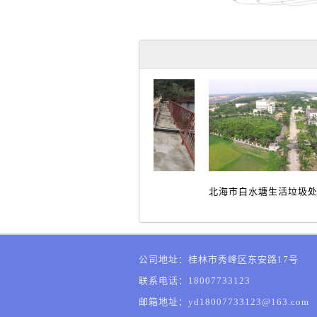
液调节池
污水处理
北海市白水塘生活垃圾
公司地址：桂林市秀峰区东安路17号
联系电话：18007733123
邮箱地址：yd18007733123@163.com